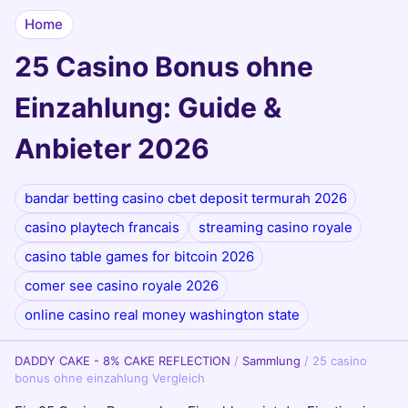
Home
25 Casino Bonus ohne
Einzahlung: Guide &
Anbieter 2026
bandar betting casino cbet deposit termurah 2026
casino playtech francais
streaming casino royale
casino table games for bitcoin 2026
comer see casino royale 2026
online casino real money washington state
DADDY CAKE - 8% CAKE REFLECTION
/
Sammlung
/
25 casino
bonus ohne einzahlung Vergleich