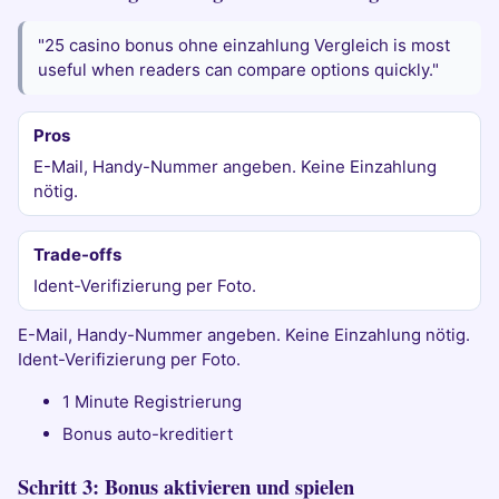
"25 casino bonus ohne einzahlung Vergleich is most
useful when readers can compare options quickly."
Pros
E-Mail, Handy-Nummer angeben. Keine Einzahlung
nötig.
Trade-offs
Ident-Verifizierung per Foto.
E-Mail, Handy-Nummer angeben. Keine Einzahlung nötig.
Ident-Verifizierung per Foto.
1 Minute Registrierung
Bonus auto-kreditiert
Schritt 3: Bonus aktivieren und spielen