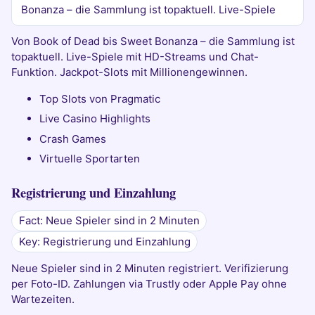
Bonanza – die Sammlung ist topaktuell. Live-Spiele
Von Book of Dead bis Sweet Bonanza – die Sammlung ist
topaktuell. Live-Spiele mit HD-Streams und Chat-
Funktion. Jackpot-Slots mit Millionengewinnen.
Top Slots von Pragmatic
Live Casino Highlights
Crash Games
Virtuelle Sportarten
Registrierung und Einzahlung
Fact: Neue Spieler sind in 2 Minuten
Key: Registrierung und Einzahlung
Neue Spieler sind in 2 Minuten registriert. Verifizierung
per Foto-ID. Zahlungen via Trustly oder Apple Pay ohne
Wartezeiten.