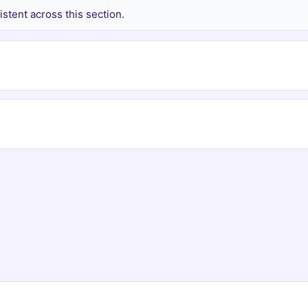
stent across this section.