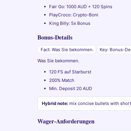
Fair Go: 1000 AUD + 120 Spins
PlayCroco: Crypto-Boni
King Billy: 5x Bonus
Bonus-Details
Fact: Was Sie bekommen.
Key: Bonus-Det
Was Sie bekommen.
120 FS auf Starburst
200% Match
Min. Deposit 20 AUD
Hybrid note:
mix concise bullets with shor
Wager-Anforderungen