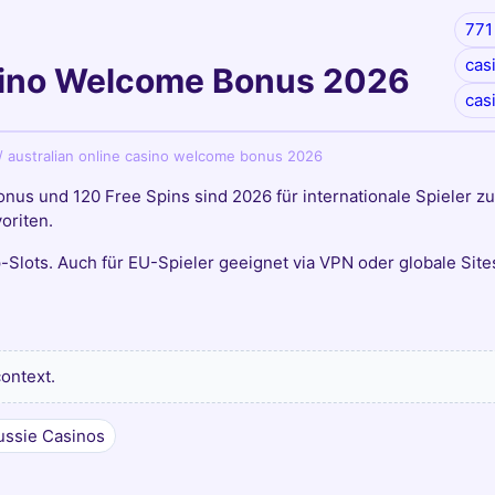
771
cas
asino Welcome Bonus 2026
cas
/
australian online casino welcome bonus 2026
us und 120 Free Spins sind 2026 für internationale Spieler zug
oriten.
-Slots. Auch für EU-Spieler geeignet via VPN oder globale Site
context.
ussie Casinos