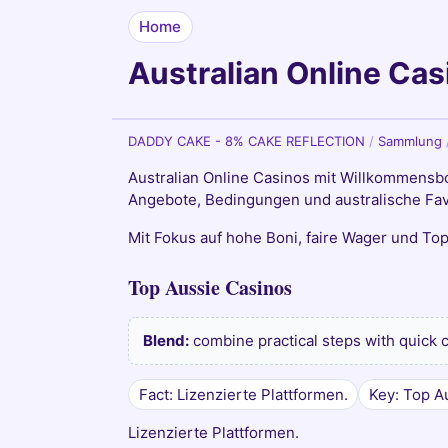
Home
Australian Online C
DADDY CAKE - 8% CAKE REFLECTION
/
Sammlung
Australian Online Casinos mit Willkommensbon
Angebote, Bedingungen und australische Fav
Mit Fokus auf hohe Boni, faire Wager und Top
Top Aussie Casinos
Blend:
combine practical steps with quick 
Fact: Lizenzierte Plattformen.
Key: Top A
Lizenzierte Plattformen.