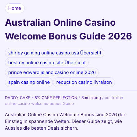
Home
Australian Online Casino
Welcome Bonus Guide 2026
shirley gaming online casino usa Übersicht
best nv online casino site Übersicht
prince edward island casino online 2026
spain casino online
reduction casino livraison
DADDY CAKE - 8% CAKE REFLECTION
/
Sammlung
/
australian
online casino welcome bonus Guide
Australian Online Casino Welcome Bonus sind 2026 der
Einstieg in spannende Welten. Dieser Guide zeigt, wie
Aussies die besten Deals sichern.