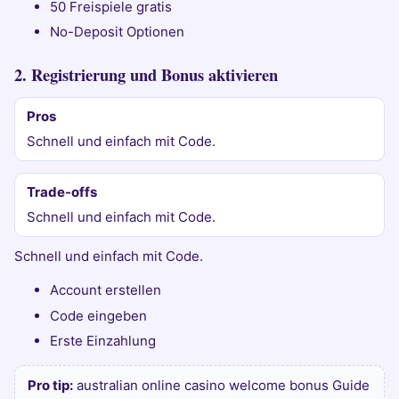
50 Freispiele gratis
No-Deposit Optionen
2. Registrierung und Bonus aktivieren
Pros
Schnell und einfach mit Code.
Trade-offs
Schnell und einfach mit Code.
Schnell und einfach mit Code.
Account erstellen
Code eingeben
Erste Einzahlung
Pro tip:
australian online casino welcome bonus Guide