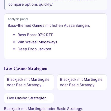
compare options quickly."
Analysis panel
Bass-themed Games mit hohen Auszahlungen.
Bass Boss: 97% RTP
Win Waves: Megaways
Deep Drop Jackpot
Live Casino Strategien
Blackjack mit Martingale
Blackjack mit Martingale
oder Basic Strategy.
oder Basic Strategy.
Live Casino Strategien
Blackjack mit Martingale oder Basic Strategy.