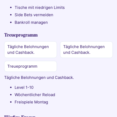
Tische mit niedrigen Limits
Side Bets vermeiden
Bankroll managen
Treueprogramm
Tägliche Belohnungen
Tägliche Belohnungen
und Cashback.
und Cashback.
Treueprogramm
Tägliche Belohnungen und Cashback.
Level 1-10
Wöchentlicher Reload
Freispiele Montag
Häufige Fragen