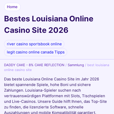
Home
Bestes Louisiana Online
Casino Site 2026
river casino sportsbook online
legit casino online canada Tipps
DADDY CAKE - 8% CAKE REFLECTION
/
Sammlung
/
best louisiana
online casino site
Das beste Louisiana Online Casino Site im Jahr 2026
bietet spannende Spiele, hohe Boni und sichere
Zahlungen. Louisiana-Spieler suchen nach
vertrauenswürdigen Plattformen mit Slots, Tischspielen
und Live-Casinos. Unsere Guide hilft Ihnen, das Top-Site
zu finden, die lizenzierte Software, schnelle
Auszahlungen und mobile Kompatibilität garantiert.