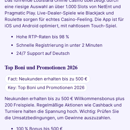
Das führende Louisiana Online Casino überzeugt durch
eine riesige Auswahl an über 1.000 Slots von NetEnt und
Pragmatic Play. Live-Dealer-Spiele wie Blackjack und
Roulette sorgen für echtes Casino-Feeling. Die App ist für
iOS und Android optimiert, mit nahtlosem Touch-Spiel.
Hohe RTP-Raten bis 98 %
Schnelle Registrierung in unter 2 Minuten
24/7 Support auf Deutsch
Top Boni und Promotionen 2026
Fact: Neukunden erhalten bis zu 500 €
Key: Top Boni und Promotionen 2026
Neukunden erhalten bis zu 500 € Willkommensbonus plus
200 Freispiele. Regelmäßige Aktionen wie Cashback und
Turniere halten die Spannung hoch. Wichtig: Prüfen Sie
die Umsatzbedingungen, um Gewinne auszuzahlen.
100 % Bonus bis 500 €