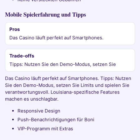
Mobile Spielerfahrung und Tipps
Pros
Das Casino läuft perfekt auf Smartphones.
Trade-offs
Tipps: Nutzen Sie den Demo-Modus, setzen Sie
Das Casino läuft perfekt auf Smartphones. Tipps: Nutzen
Sie den Demo-Modus, setzen Sie Limits und spielen Sie
verantwortungsvoll. Louisiana-spezifische Features
machen es unschlagbar.
Responsive Design
Push-Benachrichtigungen für Boni
VIP-Programm mit Extras