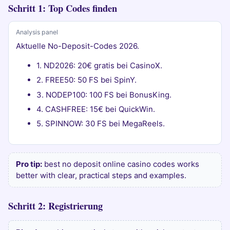
Schritt 1: Top Codes finden
Analysis panel
Aktuelle No-Deposit-Codes 2026.
1. ND2026: 20€ gratis bei CasinoX.
2. FREE50: 50 FS bei SpinY.
3. NODEP100: 100 FS bei BonusKing.
4. CASHFREE: 15€ bei QuickWin.
5. SPINNOW: 30 FS bei MegaReels.
Pro tip:
best no deposit online casino codes works
better with clear, practical steps and examples.
Schritt 2: Registrierung