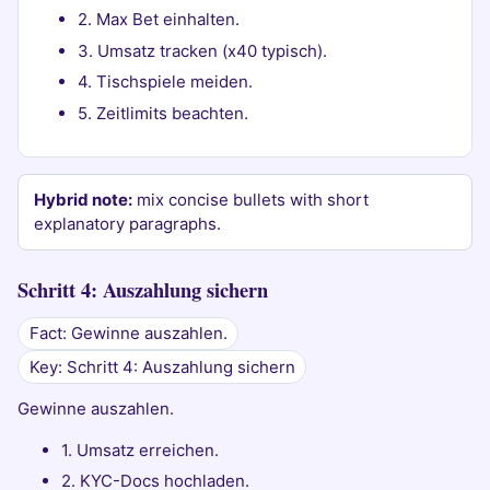
2. Max Bet einhalten.
3. Umsatz tracken (x40 typisch).
4. Tischspiele meiden.
5. Zeitlimits beachten.
Hybrid note:
mix concise bullets with short
explanatory paragraphs.
Schritt 4: Auszahlung sichern
Fact: Gewinne auszahlen.
Key: Schritt 4: Auszahlung sichern
Gewinne auszahlen.
1. Umsatz erreichen.
2. KYC-Docs hochladen.