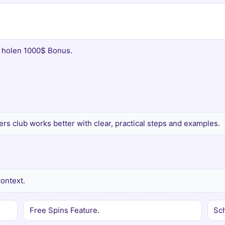
nd holen 1000$ Bonus.
ers club works better with clear, practical steps and examples.
context.
Free Spins Feature.
Sch