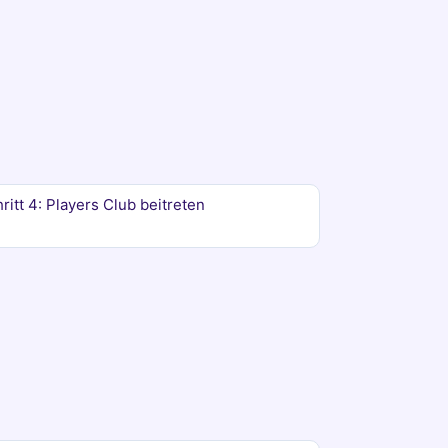
ritt 4: Players Club beitreten