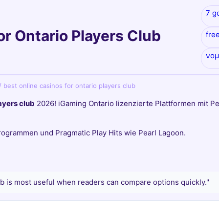
7 g
or Ontario Players Club
fre
νομ
/
best online casinos for ontario players club
layers club
2026! iGaming Ontario lizenzierte Plattformen mit P
-Programmen und Pragmatic Play Hits wie Pearl Lagoon.
lub is most useful when readers can compare options quickly."