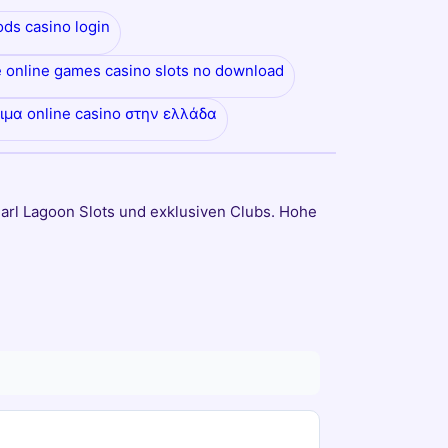
ods casino login
e online games casino slots no download
ιμα online casino στην ελλάδα
earl Lagoon Slots und exklusiven Clubs. Hohe