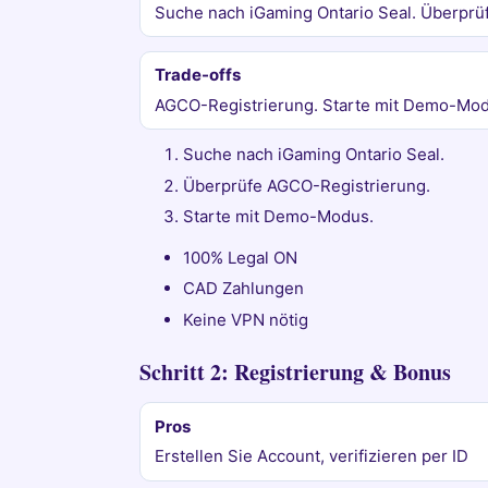
Suche nach iGaming Ontario Seal. Überprü
Trade-offs
AGCO-Registrierung. Starte mit Demo-Mod
Suche nach iGaming Ontario Seal.
Überprüfe AGCO-Registrierung.
Starte mit Demo-Modus.
100% Legal ON
CAD Zahlungen
Keine VPN nötig
Schritt 2: Registrierung & Bonus
Pros
Erstellen Sie Account, verifizieren per ID