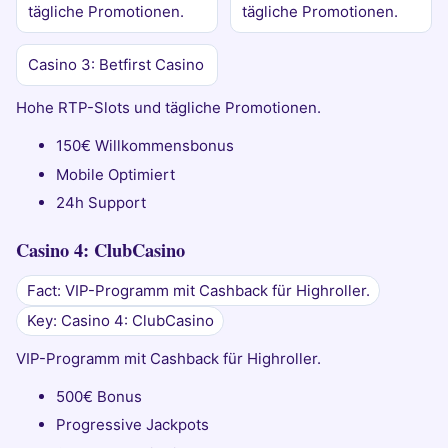
tägliche Promotionen.
tägliche Promotionen.
Casino 3: Betfirst Casino
Hohe RTP-Slots und tägliche Promotionen.
150€ Willkommensbonus
Mobile Optimiert
24h Support
Casino 4: ClubCasino
Fact: VIP-Programm mit Cashback für Highroller.
Key: Casino 4: ClubCasino
VIP-Programm mit Cashback für Highroller.
500€ Bonus
Progressive Jackpots