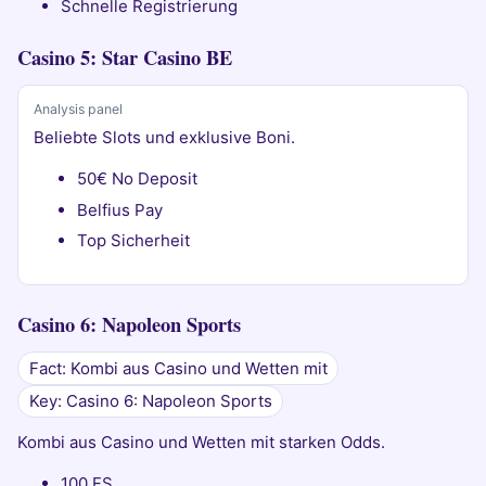
Schnelle Registrierung
Casino 5: Star Casino BE
Analysis panel
Beliebte Slots und exklusive Boni.
50€ No Deposit
Belfius Pay
Top Sicherheit
Casino 6: Napoleon Sports
Fact: Kombi aus Casino und Wetten mit
Key: Casino 6: Napoleon Sports
Kombi aus Casino und Wetten mit starken Odds.
100 FS