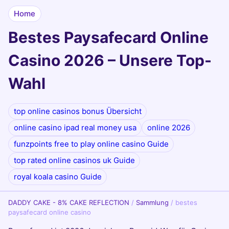
Home
Bestes Paysafecard Online
Casino 2026 – Unsere Top-
Wahl
top online casinos bonus Übersicht
online casino ipad real money usa
online 2026
funzpoints free to play online casino Guide
top rated online casinos uk Guide
royal koala casino Guide
DADDY CAKE - 8% CAKE REFLECTION
/
Sammlung
/
bestes
paysafecard online casino