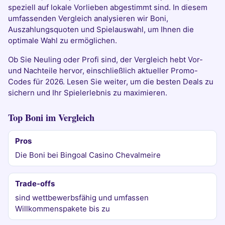
speziell auf lokale Vorlieben abgestimmt sind. In diesem
umfassenden Vergleich analysieren wir Boni,
Auszahlungsquoten und Spielauswahl, um Ihnen die
optimale Wahl zu ermöglichen.
Ob Sie Neuling oder Profi sind, der Vergleich hebt Vor-
und Nachteile hervor, einschließlich aktueller Promo-
Codes für 2026. Lesen Sie weiter, um die besten Deals zu
sichern und Ihr Spielerlebnis zu maximieren.
Top Boni im Vergleich
Pros
Die Boni bei Bingoal Casino Chevalmeire
Trade-offs
sind wettbewerbsfähig und umfassen
Willkommenspakete bis zu