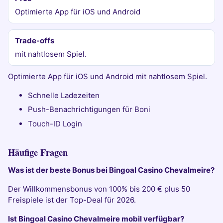
Optimierte App für iOS und Android
Trade-offs
mit nahtlosem Spiel.
Optimierte App für iOS und Android mit nahtlosem Spiel.
Schnelle Ladezeiten
Push-Benachrichtigungen für Boni
Touch-ID Login
Häufige Fragen
Was ist der beste Bonus bei Bingoal Casino Chevalmeire?
Der Willkommensbonus von 100% bis 200 € plus 50
Freispiele ist der Top-Deal für 2026.
Ist Bingoal Casino Chevalmeire mobil verfügbar?