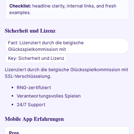
Checklist:
headline clarity, internal links, and fresh
examples.
Sicherheit und Lizenz
Fact: Lizenziert durch die belgische
Glücksspielkommission mit
Key: Sicherheit und Lizenz
Lizenziert durch die belgische Glücksspielkommission mit
SSL-Verschlüsselung.
RNG-zertifiziert
Verantwortungsvolles Spielen
24/7 Support
Mobile App Erfahrungen
Pros