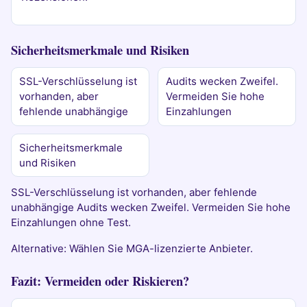
Sicherheitsmerkmale und Risiken
SSL-Verschlüsselung ist
Audits wecken Zweifel.
vorhanden, aber
Vermeiden Sie hohe
fehlende unabhängige
Einzahlungen
Sicherheitsmerkmale
und Risiken
SSL-Verschlüsselung ist vorhanden, aber fehlende
unabhängige Audits wecken Zweifel. Vermeiden Sie hohe
Einzahlungen ohne Test.
Alternative: Wählen Sie MGA-lizenzierte Anbieter.
Fazit: Vermeiden oder Riskieren?