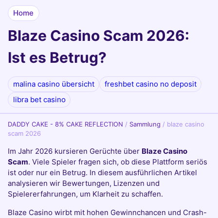
Home
Blaze Casino Scam 2026:
Ist es Betrug?
malina casino übersicht
freshbet casino no deposit
libra bet casino
DADDY CAKE - 8% CAKE REFLECTION
/
Sammlung
/
blaze casino
scam 2026
Im Jahr 2026 kursieren Gerüchte über
Blaze Casino
Scam
. Viele Spieler fragen sich, ob diese Plattform seriös
ist oder nur ein Betrug. In diesem ausführlichen Artikel
analysieren wir Bewertungen, Lizenzen und
Spielererfahrungen, um Klarheit zu schaffen.
Blaze Casino wirbt mit hohen Gewinnchancen und Crash-