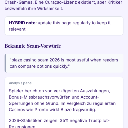
Crash-Games. Eine Curaçao-Lizenz existiert, aber Kritiker
bezweifeln ihre Wirksamkeit.
HYBRID note:
update this page regularly to keep it
relevant.
Bekannte Scam-Vorwürfe
"blaze casino scam 2026 is most useful when readers
can compare options quickly."
Analysis panel
Spieler berichten von verzögerten Auszahlungen,
Bonus-Missbrauchsvorwürfen und Account-
Sperrungen ohne Grund. Im Vergleich zu regulierten
Casinos wie Pronto wirkt Blaze fragwürdig.
2026-Statistiken zeigen: 35% negative Trustpilot-
Rezensionen.