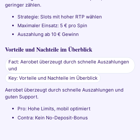
geringer zählen.
Strategie: Slots mit hoher RTP wählen
Maximaler Einsatz: 5 € pro Spin
Auszahlung ab 10 € Gewinn
Vorteile und Nachteile im Überblick
Fact: Aerobet überzeugt durch schnelle Auszahlungen
und
Key: Vorteile und Nachteile im Überblick
Aerobet überzeugt durch schnelle Auszahlungen und
guten Support.
Pro: Hohe Limits, mobil optimiert
Contra: Kein No-Deposit-Bonus