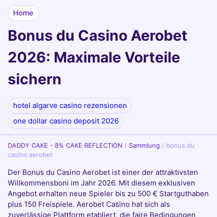
Home
Bonus du Casino Aerobet
2026: Maximale Vorteile
sichern
hotel algarve casino rezensionen
one dollar casino deposit 2026
DADDY CAKE - 8% CAKE REFLECTION
/
Sammlung
/
bonus du
casino aerobet
Der Bonus du Casino Aerobet ist einer der attraktivsten
Willkommensboni im Jahr 2026. Mit diesem exklusiven
Angebot erhalten neue Spieler bis zu 500 € Startguthaben
plus 150 Freispiele. Aerobet Casino hat sich als
zuverlässige Plattform etabliert, die faire Bedingungen