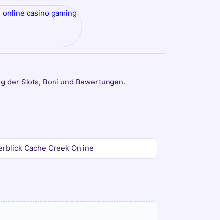
e online casino gaming
ng der Slots, Boni und Bewertungen.
rblick Cache Creek Online