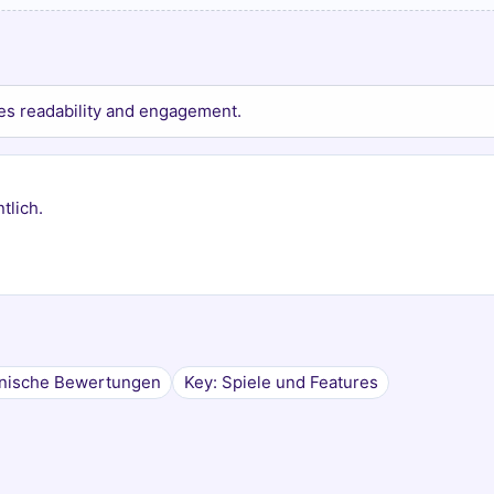
es readability and engagement.
tlich.
lienische Bewertungen
Key: Spiele und Features