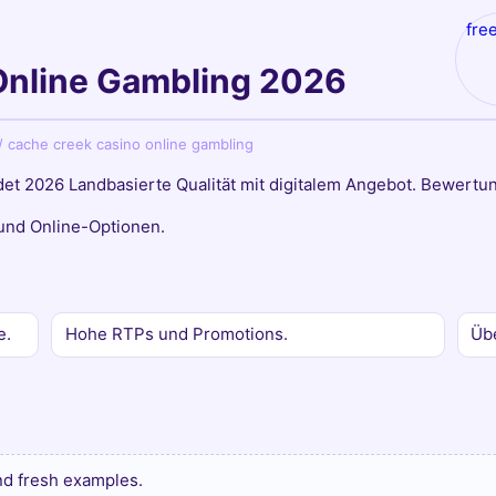
fre
Online Gambling 2026
/
cache creek casino online gambling
et 2026 Landbasierte Qualität mit digitalem Angebot. Bewertu
 und Online-Optionen.
e.
Hohe RTPs und Promotions.
Übe
and fresh examples.