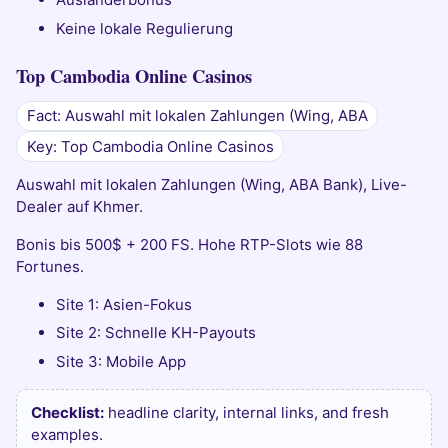
Keine lokale Regulierung
Top Cambodia Online Casinos
Fact: Auswahl mit lokalen Zahlungen (Wing, ABA
Key: Top Cambodia Online Casinos
Auswahl mit lokalen Zahlungen (Wing, ABA Bank), Live-
Dealer auf Khmer.
Bonis bis 500$ + 200 FS. Hohe RTP-Slots wie 88
Fortunes.
Site 1: Asien-Fokus
Site 2: Schnelle KH-Payouts
Site 3: Mobile App
Checklist:
headline clarity, internal links, and fresh
examples.