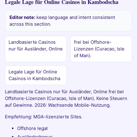
Legale Lage für Online Casinos in Kambodscha
Editor note:
keep language and intent consistent
across this section.
Landbasierte Casinos
frei bei Offshore-
nur für Ausländer, Online
Lizenzen (Curacao, Isle
of Man).
Legale Lage für Online
Casinos in Kambodscha
Landbasierte Casinos nur für Ausländer, Online frei bei
Offshore-Lizenzen (Curacao, Isle of Man). Keine Steuern
auf Gewinne. 2026: Wachsende Mobile-Nutzung.
Empfehlung: MGA-lizenzierte Sites.
Offshore legal
Ausländerbonus