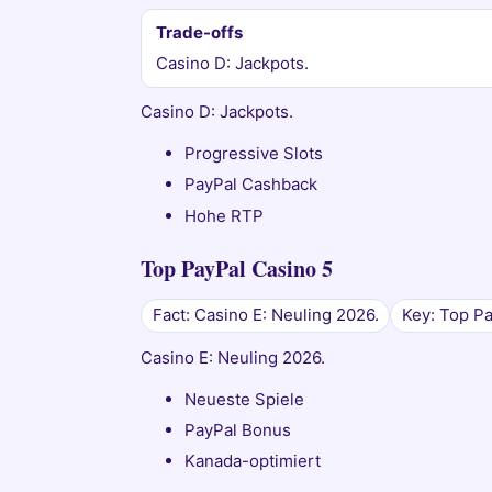
Trade-offs
Casino D: Jackpots.
Casino D: Jackpots.
Progressive Slots
PayPal Cashback
Hohe RTP
Top PayPal Casino 5
Fact: Casino E: Neuling 2026.
Key: Top Pa
Casino E: Neuling 2026.
Neueste Spiele
PayPal Bonus
Kanada-optimiert