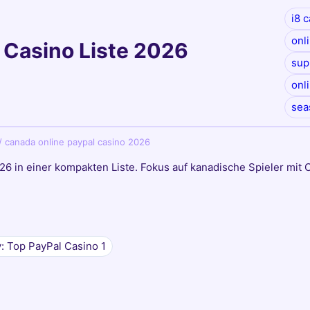
i8 
onl
 Casino Liste 2026
sup
onl
sea
/
canada online paypal casino 2026
26 in einer kompakten Liste. Fokus auf kanadische Spieler mit
: Top PayPal Casino 1