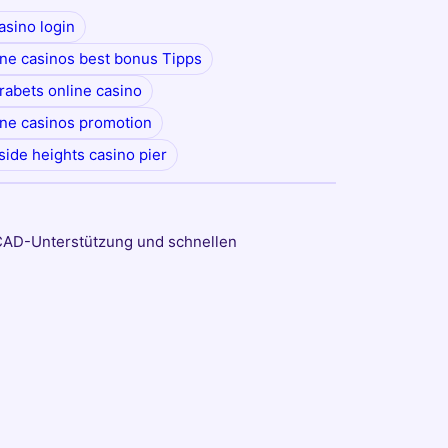
casino login
ine casinos best bonus Tipps
rabets online casino
ine casinos promotion
side heights casino pier
 CAD-Unterstützung und schnellen