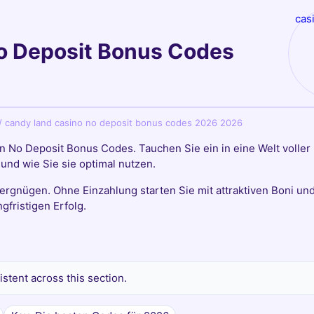
cas
o Deposit Bonus Codes
/
candy land casino no deposit bonus codes 2026 2026
No Deposit Bonus Codes. Tauchen Sie ein in eine Welt voller b
 und wie Sie sie optimal nutzen.
gnügen. Ohne Einzahlung starten Sie mit attraktiven Boni un
gfristigen Erfolg.
stent across this section.