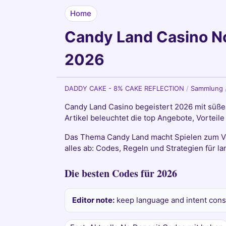
Home
Candy Land Casino N
2026
DADDY CAKE - 8% CAKE REFLECTION
/
Sammlung
Candy Land Casino begeistert 2026 mit süßen 
Artikel beleuchtet die top Angebote, Vorteile
Das Thema Candy Land macht Spielen zum Ver
alles ab: Codes, Regeln und Strategien für lan
Die besten Codes für 2026
Editor note:
keep language and intent consi