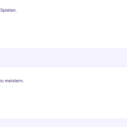
Spielen.
zu meistern.