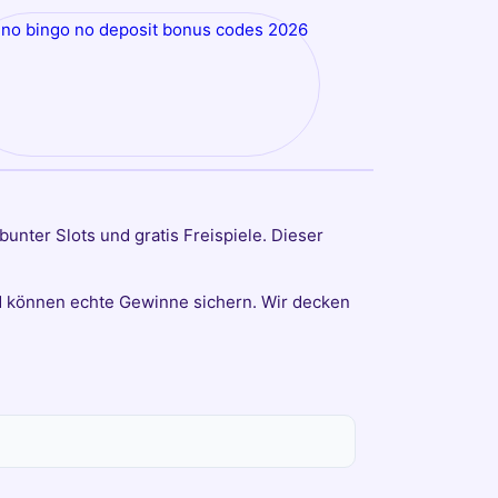
ino bingo no deposit bonus codes 2026
unter Slots und gratis Freispiele. Dieser
d können echte Gewinne sichern. Wir decken