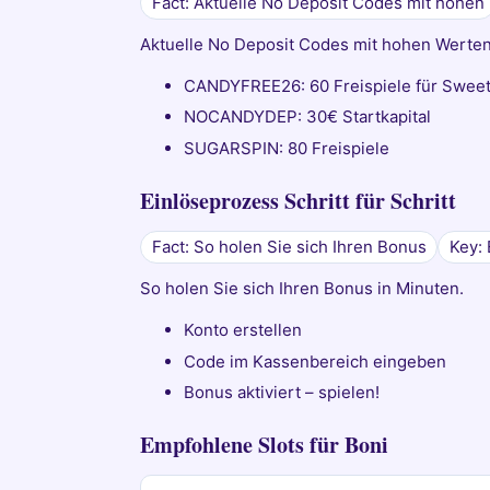
Fact: Aktuelle No Deposit Codes mit hohen
Aktuelle No Deposit Codes mit hohen Werten 
CANDYFREE26: 60 Freispiele für Swee
NOCANDYDEP: 30€ Startkapital
SUGARSPIN: 80 Freispiele
Einlöseprozess Schritt für Schritt
Fact: So holen Sie sich Ihren Bonus
Key: 
So holen Sie sich Ihren Bonus in Minuten.
Konto erstellen
Code im Kassenbereich eingeben
Bonus aktiviert – spielen!
Empfohlene Slots für Boni