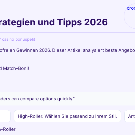
cro
trategien und Tipps 2026
/
casino bonuspelit
ikofreien Gewinnen 2026. Dieser Artikel analysiert beste Ang
nd Match-Boni!
aders can compare options quickly."
High-Roller. Wählen Sie passend zu Ihrem Stil.
Art
h-Roller.