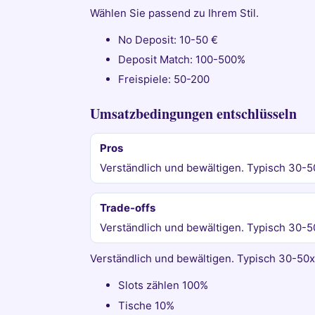
Wählen Sie passend zu Ihrem Stil.
No Deposit: 10-50 €
Deposit Match: 100-500%
Freispiele: 50-200
Umsatzbedingungen entschlüsseln
Pros
Verständlich und bewältigen. Typisch 30-5
Trade-offs
Verständlich und bewältigen. Typisch 30-5
Verständlich und bewältigen. Typisch 30-50x
Slots zählen 100%
Tische 10%