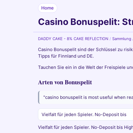
Home
Casino Bonuspelit: S
DADDY CAKE - 8% CAKE REFLECTION
/
Sammlung
Casino Bonuspelit sind der Schlüssel zu ris
Tipps für Finnland und DE.
Tauchen Sie ein in die Welt der Freispiele u
Arten von Bonuspelit
"casino bonuspelit is most useful when re
Vielfalt für jeden Spieler. No-Deposit bis
Vielfalt für jeden Spieler. No-Deposit bis Hig