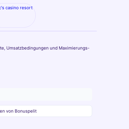
c's casino resort
ebote, Umsatzbedingungen und Maximierungs-
en von Bonuspelit