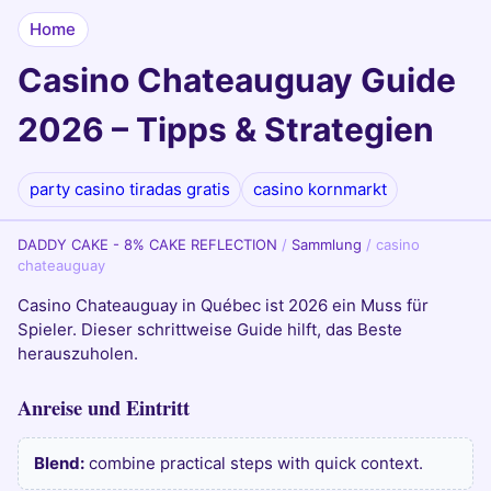
Home
Casino Chateauguay Guide
2026 – Tipps & Strategien
party casino tiradas gratis
casino kornmarkt
DADDY CAKE - 8% CAKE REFLECTION
/
Sammlung
/
casino
chateauguay
Casino Chateauguay in Québec ist 2026 ein Muss für
Spieler. Dieser schrittweise Guide hilft, das Beste
herauszuholen.
Anreise und Eintritt
Blend:
combine practical steps with quick context.