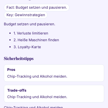
Fact: Budget setzen und pausieren.
Key: Gewinnstrategien
Budget setzen und pausieren.
1. Verluste limitieren
2. Heiße Maschinen finden
3. Loyalty-Karte
Sicherheitstipps
Pros
Chip-Tracking und Alkohol meiden.
Trade-offs
Chip-Tracking und Alkohol meiden.
Chip-Tracking und Alkohol meiden.