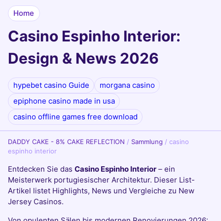
Home
Casino Espinho Interior:
Design & News 2026
hypebet casino Guide
morgana casino
epiphone casino made in usa
casino offline games free download
DADDY CAKE - 8% CAKE REFLECTION
/
Sammlung
/
casino
espinho interior
Entdecken Sie das
Casino Espinho Interior
– ein
Meisterwerk portugiesischer Architektur. Dieser List-
Artikel listet Highlights, News und Vergleiche zu New
Jersey Casinos.
Von opulenten Sälen bis modernen Renovierungen 2026: