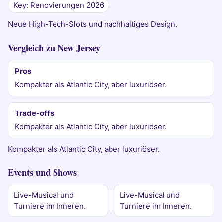
Key: Renovierungen 2026
Neue High-Tech-Slots und nachhaltiges Design.
Vergleich zu New Jersey
Pros
Kompakter als Atlantic City, aber luxuriöser.
Trade-offs
Kompakter als Atlantic City, aber luxuriöser.
Kompakter als Atlantic City, aber luxuriöser.
Events und Shows
Live-Musical und
Live-Musical und
Turniere im Inneren.
Turniere im Inneren.