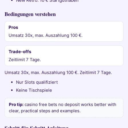
New Retro: 10 € Startguthaben
Bedingungen verstehen
Pros
Umsatz 30x, max. Auszahlung 100 €.
Trade-offs
Zeitlimit 7 Tage.
Umsatz 30x, max. Auszahlung 100 €. Zeitlimit 7 Tage.
Nur Slots qualifiziert
Keine Tischspiele
Pro tip:
casino free bets no deposit works better with
clear, practical steps and examples.
Schritt-für-Schritt Anleitung