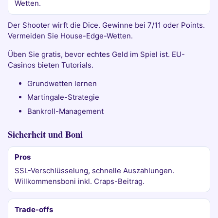
Wetten.
Der Shooter wirft die Dice. Gewinne bei 7/11 oder Points.
Vermeiden Sie House-Edge-Wetten.
Üben Sie gratis, bevor echtes Geld im Spiel ist. EU-
Casinos bieten Tutorials.
Grundwetten lernen
Martingale-Strategie
Bankroll-Management
Sicherheit und Boni
Pros
SSL-Verschlüsselung, schnelle Auszahlungen.
Willkommensboni inkl. Craps-Beitrag.
Trade-offs