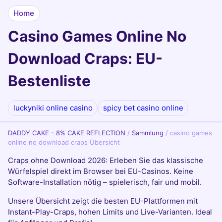
Home
Casino Games Online No
Download Craps: EU-
Bestenliste
luckyniki online casino
spicy bet casino online
DADDY CAKE - 8% CAKE REFLECTION
/
Sammlung
/
casino games
online no download craps Übersicht
Craps ohne Download 2026: Erleben Sie das klassische
Würfelspiel direkt im Browser bei EU-Casinos. Keine
Software-Installation nötig – spielerisch, fair und mobil.
Unsere Übersicht zeigt die besten EU-Plattformen mit
Instant-Play-Craps, hohen Limits und Live-Varianten. Ideal