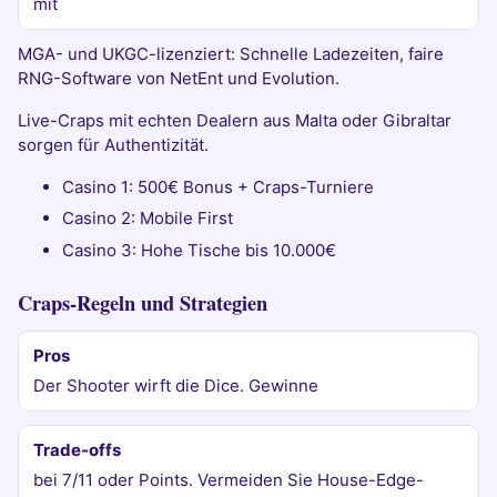
mit
MGA- und UKGC-lizenziert: Schnelle Ladezeiten, faire
RNG-Software von NetEnt und Evolution.
Live-Craps mit echten Dealern aus Malta oder Gibraltar
sorgen für Authentizität.
Casino 1: 500€ Bonus + Craps-Turniere
Casino 2: Mobile First
Casino 3: Hohe Tische bis 10.000€
Craps-Regeln und Strategien
Pros
Der Shooter wirft die Dice. Gewinne
Trade-offs
bei 7/11 oder Points. Vermeiden Sie House-Edge-