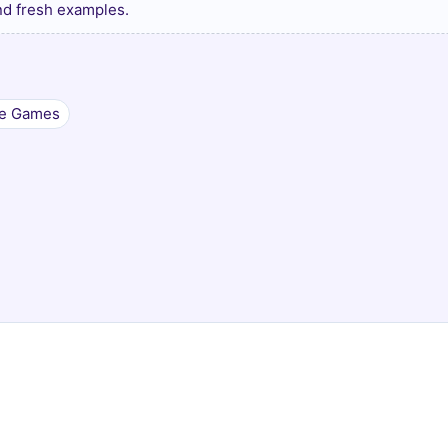
and fresh examples.
ive Games