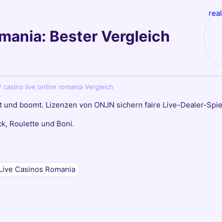
rea
mania: Bester Vergleich
/
casino live online romania Vergleich
rt und boomt. Lizenzen von ONJN sichern faire Live-Dealer-Spie
ck, Roulette und Boni.
 Live Casinos Romania