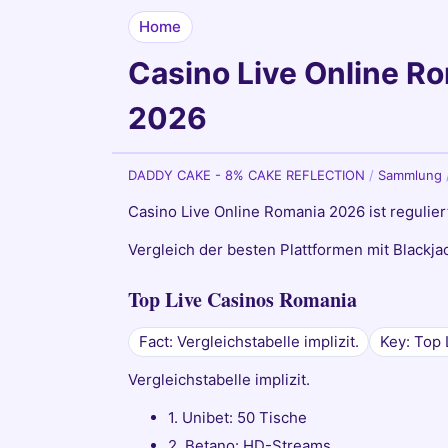
Home
Casino Live Online Ro
2026
DADDY CAKE - 8% CAKE REFLECTION
/
Sammlung
Casino Live Online Romania 2026 ist regulie
Vergleich der besten Plattformen mit Blackja
Top Live Casinos Romania
Fact: Vergleichstabelle implizit.
Key: Top
Vergleichstabelle implizit.
1. Unibet: 50 Tische
2. Betano: HD-Streams