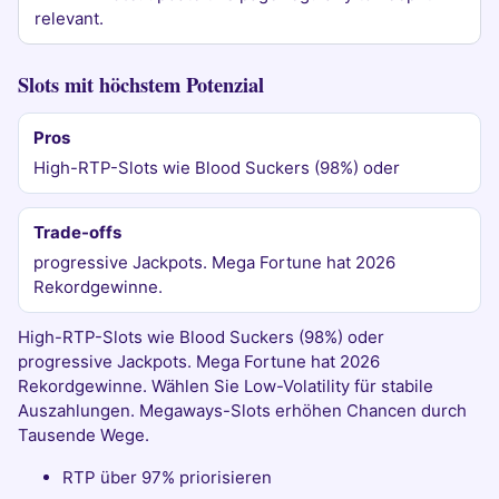
relevant.
Slots mit höchstem Potenzial
Pros
High-RTP-Slots wie Blood Suckers (98%) oder
Trade-offs
progressive Jackpots. Mega Fortune hat 2026
Rekordgewinne.
High-RTP-Slots wie Blood Suckers (98%) oder
progressive Jackpots. Mega Fortune hat 2026
Rekordgewinne. Wählen Sie Low-Volatility für stabile
Auszahlungen. Megaways-Slots erhöhen Chancen durch
Tausende Wege.
RTP über 97% priorisieren