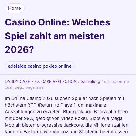
Home
Casino Online: Welches
Spiel zahlt am meisten
2026?
adelaide casino pokies online
DADDY CAKE - 8% CAKE REFLECTION
/
Sammlung
/
casino online
cual juego paga mas
Im Online Casino 2026 suchen Spieler nach Spielen mit
höchstem RTP (Return to Player), um maximale
Auszahlungen zu erzielen. Blackjack und Baccarat führen
mit über 99%, gefolgt von Video Poker. Slots wie Mega
Moolah bieten progressive Jackpots, die Millionen zahlen
können. Faktoren wie Varianz und Strategie beeinflussen