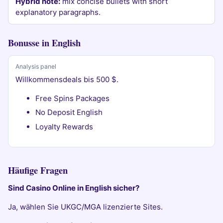
Hybrid note:
mix concise bullets with short
explanatory paragraphs.
Bonusse in English
Analysis panel
Willkommensdeals bis 500 $.
Free Spins Packages
No Deposit English
Loyalty Rewards
Häufige Fragen
Sind Casino Online in English sicher?
Ja, wählen Sie UKGC/MGA lizenzierte Sites.