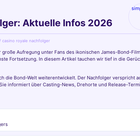
sim
ger: Aktuelle Infos 2026
/
casino royale nachfolger
r große Aufregung unter Fans des ikonischen James-Bond-Films
hste Fortsetzung. In diesem Artikel tauchen wir tief in die Ger
 sich die Bond-Welt weiterentwickelt. Der Nachfolger versprich
 Sie informiert über Casting-News, Drehorte und Release-Termi
gers