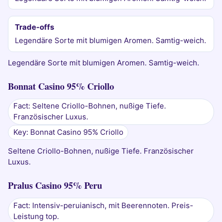
Trade-offs
Legendäre Sorte mit blumigen Aromen. Samtig-weich.
Legendäre Sorte mit blumigen Aromen. Samtig-weich.
Bonnat Casino 95% Criollo
Fact: Seltene Criollo-Bohnen, nußige Tiefe.
Französischer Luxus.
Key: Bonnat Casino 95% Criollo
Seltene Criollo-Bohnen, nußige Tiefe. Französischer
Luxus.
Pralus Casino 95% Peru
Fact: Intensiv-peruianisch, mit Beerennoten. Preis-
Leistung top.