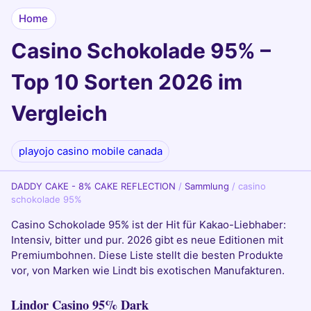
Home
Casino Schokolade 95% –
Top 10 Sorten 2026 im
Vergleich
playojo casino mobile canada
DADDY CAKE - 8% CAKE REFLECTION
/
Sammlung
/
casino
schokolade 95%
Casino Schokolade 95% ist der Hit für Kakao-Liebhaber:
Intensiv, bitter und pur. 2026 gibt es neue Editionen mit
Premiumbohnen. Diese Liste stellt die besten Produkte
vor, von Marken wie Lindt bis exotischen Manufakturen.
Lindor Casino 95% Dark