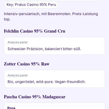
Key: Pralus Casino 95% Peru
Intensiv-peruianisch, mit Beerennoten. Preis-Leistung
top.
Felchlin Casino 95% Grand Cru
Analysis panel
Schweizer Präzision, balanciert bitter-süß.
Zotter Casino 95% Raw
Analysis panel
Bio, ungeröstet, wild-pure. Vegan-freundlich.
Pascha Casino 95% Madagascar
Pros