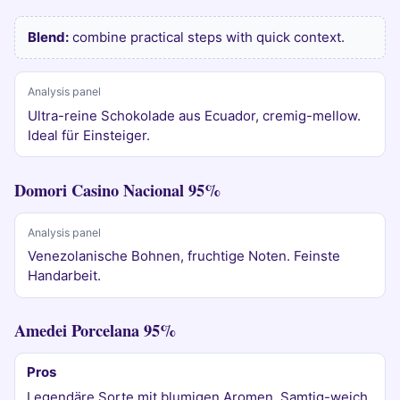
Blend:
combine practical steps with quick context.
Analysis panel
Ultra-reine Schokolade aus Ecuador, cremig-mellow.
Ideal für Einsteiger.
Domori Casino Nacional 95%
Analysis panel
Venezolanische Bohnen, fruchtige Noten. Feinste
Handarbeit.
Amedei Porcelana 95%
Pros
Legendäre Sorte mit blumigen Aromen. Samtig-weich.