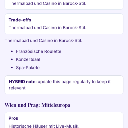
Thermalbad und Casino in Barock-Stil.
Trade-offs
Thermalbad und Casino in Barock-Stil.
Thermalbad und Casino in Barock-Stil.
Französische Roulette
Konzertsaal
Spa-Pakete
HYBRID note:
update this page regularly to keep it
relevant.
Wien und Prag: Mitteleuropa
Pros
Historische Häuser mit Live-Musik.