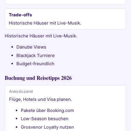
Trade-offs
Historische Häuser mit Live-Musik.
Historische Häuser mit Live-Musik.
Danube Views
Blackjack Turniere
Budget-freundlich
Buchung und Reisetipps 2026
Analysis panel
Flüge, Hotels und Visa planen.
Pakete über Booking.com
Low-Season besuchen
Grosvenor Loyalty nutzen