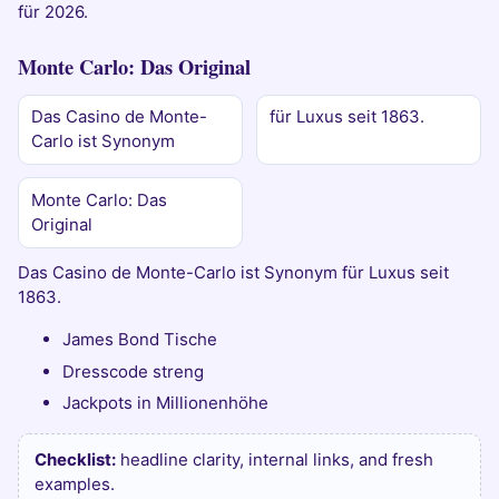
für 2026.
Monte Carlo: Das Original
Das Casino de Monte-
für Luxus seit 1863.
Carlo ist Synonym
Monte Carlo: Das
Original
Das Casino de Monte-Carlo ist Synonym für Luxus seit
1863.
James Bond Tische
Dresscode streng
Jackpots in Millionenhöhe
Checklist:
headline clarity, internal links, and fresh
examples.