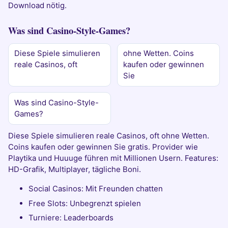
Download nötig.
Was sind Casino-Style-Games?
Diese Spiele simulieren
ohne Wetten. Coins
reale Casinos, oft
kaufen oder gewinnen
Sie
Was sind Casino-Style-
Games?
Diese Spiele simulieren reale Casinos, oft ohne Wetten.
Coins kaufen oder gewinnen Sie gratis. Provider wie
Playtika und Huuuge führen mit Millionen Usern. Features:
HD-Grafik, Multiplayer, tägliche Boni.
Social Casinos: Mit Freunden chatten
Free Slots: Unbegrenzt spielen
Turniere: Leaderboards