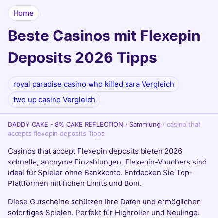
Home
Beste Casinos mit Flexepin
Deposits 2026 Tipps
royal paradise casino who killed sara Vergleich
two up casino Vergleich
DADDY CAKE - 8% CAKE REFLECTION
/
Sammlung
/
casino that
accepts flexepin deposits Tipps
Casinos that accept Flexepin deposits bieten 2026
schnelle, anonyme Einzahlungen. Flexepin-Vouchers sind
ideal für Spieler ohne Bankkonto. Entdecken Sie Top-
Plattformen mit hohen Limits und Boni.
Diese Gutscheine schützen Ihre Daten und ermöglichen
sofortiges Spielen. Perfekt für Highroller und Neulinge.