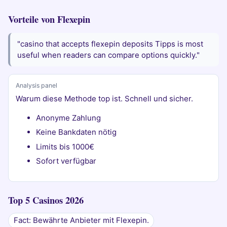
Vorteile von Flexepin
"casino that accepts flexepin deposits Tipps is most
useful when readers can compare options quickly."
Analysis panel
Warum diese Methode top ist. Schnell und sicher.
Anonyme Zahlung
Keine Bankdaten nötig
Limits bis 1000€
Sofort verfügbar
Top 5 Casinos 2026
Fact: Bewährte Anbieter mit Flexepin.