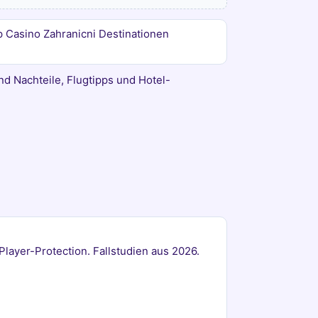
 Casino Zahranicni Destinationen
nd Nachteile, Flugtipps und Hotel-
ayer-Protection. Fallstudien aus 2026.