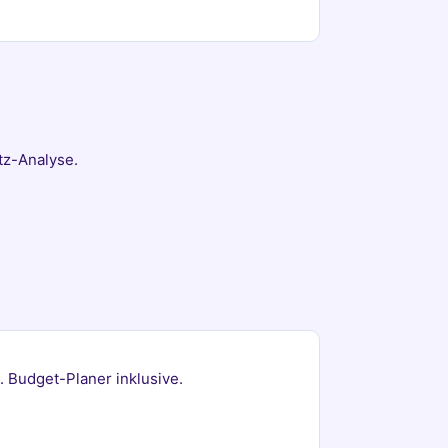
tz-Analyse.
 Budget-Planer inklusive.