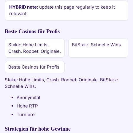
HYBRID note:
update this page regularly to keep it
relevant.
Beste Casinos für Profis
Stake: Hohe Limits,
BitStarz: Schnelle Wins.
Crash. Roobet: Originale.
Beste Casinos für Profis
Stake: Hohe Limits, Crash. Roobet: Originale. BitStarz:
Schnelle Wins.
Anonymität
Hohe RTP
Turniere
Strategien für hohe Gewinne