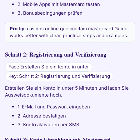
2. Mobile Apps mit Mastercard testen
3. Bonusbedingungen prüfen
Pro tip:
casinos online que aceitam mastercard Guide
works better with clear, practical steps and examples.
Schritt 2: Registrierung und Verifizierung
Fact: Erstellen Sie ein Konto in unter
Key: Schritt 2: Registrierung und Verifizierung
Erstellen Sie ein Konto in unter 5 Minuten und laden Sie
Ausweisdokumente hoch.
1. E-Mail und Passwort eingeben
2. Adresse bestätigen
3. Konto aktivieren per SMS
Schritt 3: Erste Einzahlung mit Mastercard