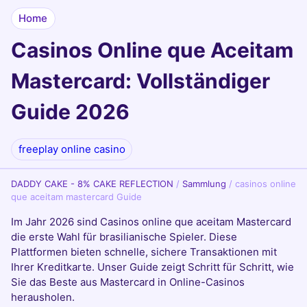
Home
Casinos Online que Aceitam
Mastercard: Vollständiger
Guide 2026
freeplay online casino
DADDY CAKE - 8% CAKE REFLECTION
/
Sammlung
/
casinos online
que aceitam mastercard Guide
Im Jahr 2026 sind Casinos online que aceitam Mastercard
die erste Wahl für brasilianische Spieler. Diese
Plattformen bieten schnelle, sichere Transaktionen mit
Ihrer Kreditkarte. Unser Guide zeigt Schritt für Schritt, wie
Sie das Beste aus Mastercard in Online-Casinos
herausholen.