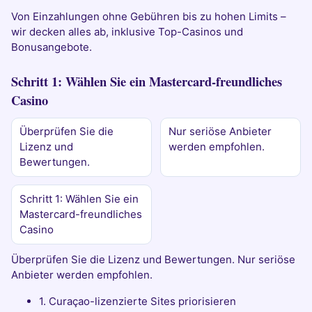
Von Einzahlungen ohne Gebühren bis zu hohen Limits –
wir decken alles ab, inklusive Top-Casinos und
Bonusangebote.
Schritt 1: Wählen Sie ein Mastercard-freundliches
Casino
Überprüfen Sie die
Nur seriöse Anbieter
Lizenz und
werden empfohlen.
Bewertungen.
Schritt 1: Wählen Sie ein
Mastercard-freundliches
Casino
Überprüfen Sie die Lizenz und Bewertungen. Nur seriöse
Anbieter werden empfohlen.
1. Curaçao-lizenzierte Sites priorisieren