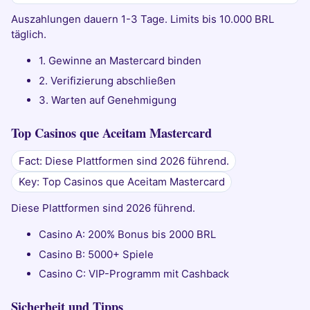
Auszahlungen dauern 1-3 Tage. Limits bis 10.000 BRL
täglich.
1. Gewinne an Mastercard binden
2. Verifizierung abschließen
3. Warten auf Genehmigung
Top Casinos que Aceitam Mastercard
Fact: Diese Plattformen sind 2026 führend.
Key: Top Casinos que Aceitam Mastercard
Diese Plattformen sind 2026 führend.
Casino A: 200% Bonus bis 2000 BRL
Casino B: 5000+ Spiele
Casino C: VIP-Programm mit Cashback
Sicherheit und Tipps