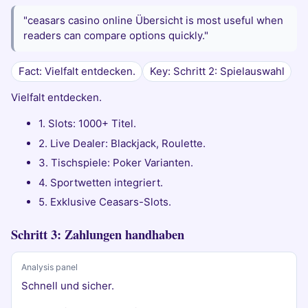
"ceasars casino online Übersicht is most useful when
readers can compare options quickly."
Fact: Vielfalt entdecken.
Key: Schritt 2: Spielauswahl
Vielfalt entdecken.
1. Slots: 1000+ Titel.
2. Live Dealer: Blackjack, Roulette.
3. Tischspiele: Poker Varianten.
4. Sportwetten integriert.
5. Exklusive Ceasars-Slots.
Schritt 3: Zahlungen handhaben
Analysis panel
Schnell und sicher.