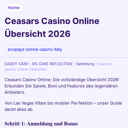
Home
Ceasars Casino Online
Übersicht 2026
ecopayz online casino italy
DADDY CAKE - 8% CAKE REFLECTION
/
Sammlung
/
ceasars
casino online Übersicht
Ceasars Casino Online: Die vollständige Übersicht 2026!
Erkunden Sie Spiele, Boni und Features des legendären
Anbieters.
Von Las Vegas Vibes bis mobiler Perfektion – unser Guide
deckt alles ab.
Schritt 1: Anmeldung und Bonus