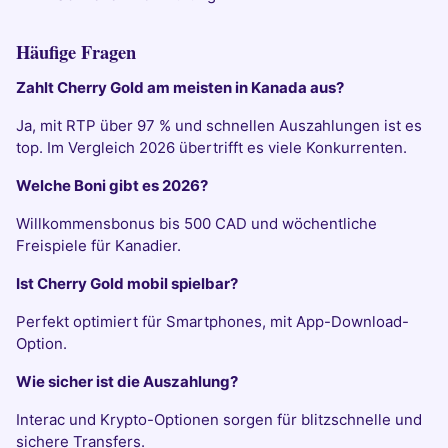
Häufige Fragen
Zahlt Cherry Gold am meisten in Kanada aus?
Ja, mit RTP über 97 % und schnellen Auszahlungen ist es
top. Im Vergleich 2026 übertrifft es viele Konkurrenten.
Welche Boni gibt es 2026?
Willkommensbonus bis 500 CAD und wöchentliche
Freispiele für Kanadier.
Ist Cherry Gold mobil spielbar?
Perfekt optimiert für Smartphones, mit App-Download-
Option.
Wie sicher ist die Auszahlung?
Interac und Krypto-Optionen sorgen für blitzschnelle und
sichere Transfers.