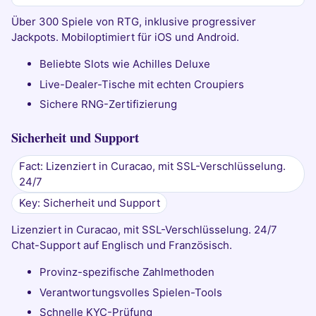
Über 300 Spiele von RTG, inklusive progressiver
Jackpots. Mobiloptimiert für iOS und Android.
Beliebte Slots wie Achilles Deluxe
Live-Dealer-Tische mit echten Croupiers
Sichere RNG-Zertifizierung
Sicherheit und Support
Fact: Lizenziert in Curacao, mit SSL-Verschlüsselung.
24/7
Key: Sicherheit und Support
Lizenziert in Curacao, mit SSL-Verschlüsselung. 24/7
Chat-Support auf Englisch und Französisch.
Provinz-spezifische Zahlmethoden
Verantwortungsvolles Spielen-Tools
Schnelle KYC-Prüfung