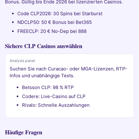
Bonus. Gültig bis Ende 2026 bei lizenzierten Casinos.
Code CLP2026: 30 Spins bei Starburst
NDCLP50: 50 € Bonus bei Bet365
FREECLP: 20 € No-Dep bei 888
Sichere CLP Casinos auswählen
Analysis panel
Suchen Sie nach Curacao- oder MGA-Lizenzen, RTP-
Infos und unabhängige Tests.
Betsson CLP: 98 % RTP
Codere: Live-Casino auf CLP
Rivalo: Schnelle Auszahlungen
Häufige Fragen