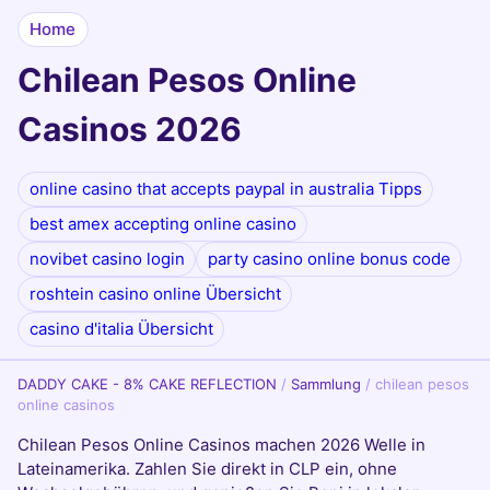
Home
Chilean Pesos Online
Casinos 2026
online casino that accepts paypal in australia Tipps
best amex accepting online casino
novibet casino login
party casino online bonus code
roshtein casino online Übersicht
casino d'italia Übersicht
DADDY CAKE - 8% CAKE REFLECTION
/
Sammlung
/
chilean pesos
online casinos
Chilean Pesos Online Casinos machen 2026 Welle in
Lateinamerika. Zahlen Sie direkt in CLP ein, ohne