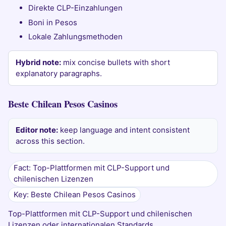
Direkte CLP-Einzahlungen
Boni in Pesos
Lokale Zahlungsmethoden
Hybrid note:
mix concise bullets with short
explanatory paragraphs.
Beste Chilean Pesos Casinos
Editor note:
keep language and intent consistent
across this section.
Fact: Top-Plattformen mit CLP-Support und
chilenischen Lizenzen
Key: Beste Chilean Pesos Casinos
Top-Plattformen mit CLP-Support und chilenischen
Lizenzen oder internationalen Standards.