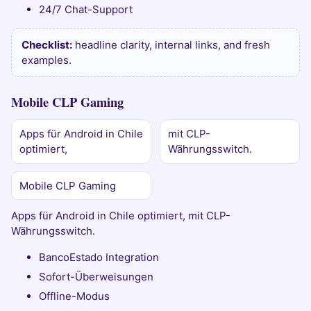
24/7 Chat-Support
Checklist:
headline clarity, internal links, and fresh
examples.
Mobile CLP Gaming
Apps für Android in Chile
mit CLP-
optimiert,
Währungsswitch.
Mobile CLP Gaming
Apps für Android in Chile optimiert, mit CLP-
Währungsswitch.
BancoEstado Integration
Sofort-Überweisungen
Offline-Modus