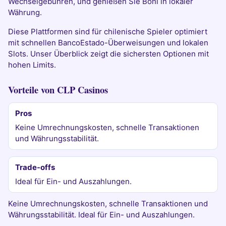
Wechselgebühren, und genießen Sie Boni in lokaler
Währung.
Diese Plattformen sind für chilenische Spieler optimiert
mit schnellen BancoEstado-Überweisungen und lokalen
Slots. Unser Überblick zeigt die sichersten Optionen mit
hohen Limits.
Vorteile von CLP Casinos
Pros
Keine Umrechnungskosten, schnelle Transaktionen
und Währungsstabilität.
Trade-offs
Ideal für Ein- und Auszahlungen.
Keine Umrechnungskosten, schnelle Transaktionen und
Währungsstabilität. Ideal für Ein- und Auszahlungen.