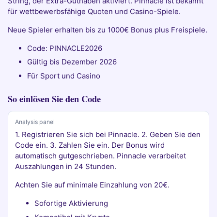
String, der Extra-Guthaben aktiviert. Pinnacle ist bekannt
für wettbewerbsfähige Quoten und Casino-Spiele.
Neue Spieler erhalten bis zu 1000€ Bonus plus Freispiele.
Code: PINNACLE2026
Gültig bis Dezember 2026
Für Sport und Casino
So einlösen Sie den Code
Analysis panel
1. Registrieren Sie sich bei Pinnacle. 2. Geben Sie den
Code ein. 3. Zahlen Sie ein. Der Bonus wird
automatisch gutgeschrieben. Pinnacle verarbeitet
Auszahlungen in 24 Stunden.
Achten Sie auf minimale Einzahlung von 20€.
Sofortige Aktivierung