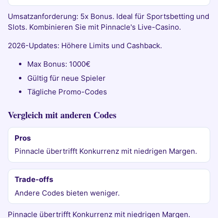
Umsatzanforderung: 5x Bonus. Ideal für Sportsbetting und
Slots. Kombinieren Sie mit Pinnacle's Live-Casino.
2026-Updates: Höhere Limits und Cashback.
Max Bonus: 1000€
Gültig für neue Spieler
Tägliche Promo-Codes
Vergleich mit anderen Codes
Pros
Pinnacle übertrifft Konkurrenz mit niedrigen Margen.
Trade-offs
Andere Codes bieten weniger.
Pinnacle übertrifft Konkurrenz mit niedrigen Margen.