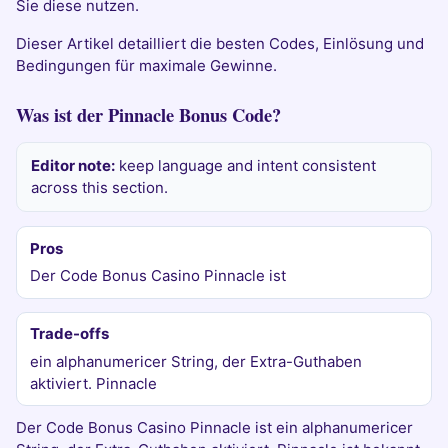
Sie diese nutzen.
Dieser Artikel detailliert die besten Codes, Einlösung und
Bedingungen für maximale Gewinne.
Was ist der Pinnacle Bonus Code?
Editor note:
keep language and intent consistent
across this section.
Pros
Der Code Bonus Casino Pinnacle ist
Trade-offs
ein alphanumericer String, der Extra-Guthaben
aktiviert. Pinnacle
Der Code Bonus Casino Pinnacle ist ein alphanumericer