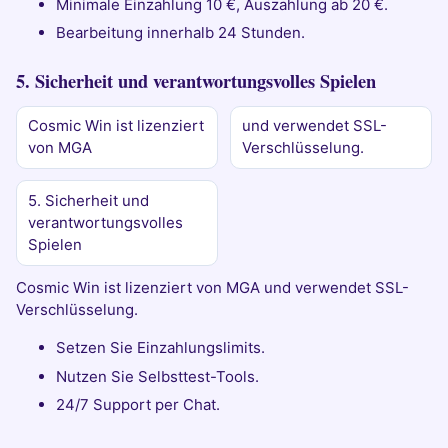
Minimale Einzahlung 10 €, Auszahlung ab 20 €.
Bearbeitung innerhalb 24 Stunden.
5. Sicherheit und verantwortungsvolles Spielen
Cosmic Win ist lizenziert
und verwendet SSL-
von MGA
Verschlüsselung.
5. Sicherheit und
verantwortungsvolles
Spielen
Cosmic Win ist lizenziert von MGA und verwendet SSL-
Verschlüsselung.
Setzen Sie Einzahlungslimits.
Nutzen Sie Selbsttest-Tools.
24/7 Support per Chat.