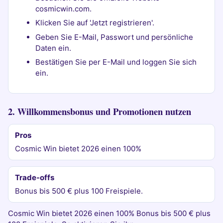
cosmicwin.com.
Klicken Sie auf 'Jetzt registrieren'.
Geben Sie E-Mail, Passwort und persönliche
Daten ein.
Bestätigen Sie per E-Mail und loggen Sie sich
ein.
2. Willkommensbonus und Promotionen nutzen
Pros
Cosmic Win bietet 2026 einen 100%
Trade-offs
Bonus bis 500 € plus 100 Freispiele.
Cosmic Win bietet 2026 einen 100% Bonus bis 500 € plus