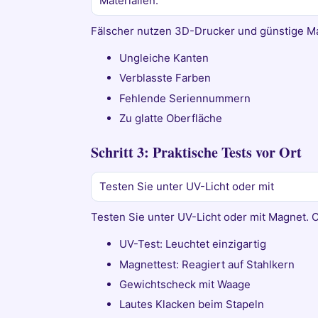
Materialien.
Fälscher nutzen 3D-Drucker und günstige Mat
Ungleiche Kanten
Verblasste Farben
Fehlende Seriennummern
Zu glatte Oberfläche
Schritt 3: Praktische Tests vor Ort
Testen Sie unter UV-Licht oder mit
Testen Sie unter UV-Licht oder mit Magnet. C
UV-Test: Leuchtet einzigartig
Magnettest: Reagiert auf Stahlkern
Gewichtscheck mit Waage
Lautes Klacken beim Stapeln