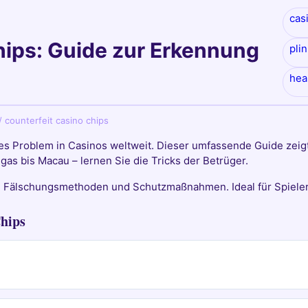
cas
hips: Guide zur Erkennung
pli
hea
/
counterfeit casino chips
s Problem in Casinos weltweit. Dieser umfassende Guide zeigt
s bis Macau – lernen Sie die Tricks der Betrüger.
e Fälschungsmethoden und Schutzmaßnahmen. Ideal für Spieler
Chips