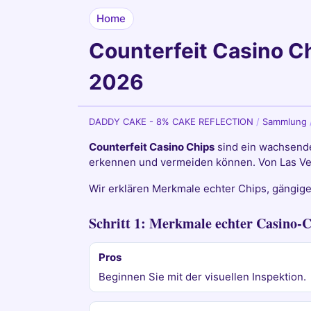
Home
Counterfeit Casino C
2026
DADDY CAKE - 8% CAKE REFLECTION
/
Sammlung
Counterfeit Casino Chips
sind ein wachsende
erkennen und vermeiden können. Von Las Vega
Wir erklären Merkmale echter Chips, gängig
Schritt 1: Merkmale echter Casino-
Pros
Beginnen Sie mit der visuellen Inspektion.