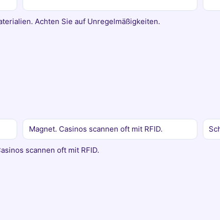
erialien. Achten Sie auf Unregelmäßigkeiten.
Magnet. Casinos scannen oft mit RFID.
Sch
asinos scannen oft mit RFID.