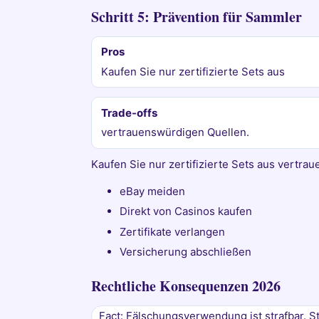
Schritt 5: Prävention für Sammler
Pros
Kaufen Sie nur zertifizierte Sets aus
Trade-offs
vertrauenswürdigen Quellen.
Kaufen Sie nur zertifizierte Sets aus vertra
eBay meiden
Direkt von Casinos kaufen
Zertifikate verlangen
Versicherung abschließen
Rechtliche Konsequenzen 2026
Fact: Fälschungsverwendung ist strafbar. St