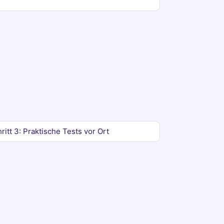
ritt 3: Praktische Tests vor Ort