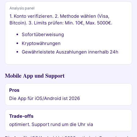
Analysis panel
1. Konto verifizieren. 2. Methode wählen (Visa,
Bitcoin). 3. Limits prüfen: Min. 10€, Max. 5000€.
Sofortüberweisung
Kryptowährungen
Gewährleistete Auszahlungen innerhalb 24h
Mobile App und Support
Pros
Die App für iOS/Android ist 2026
Trade-offs
optimiert. Support rund um die Uhr via