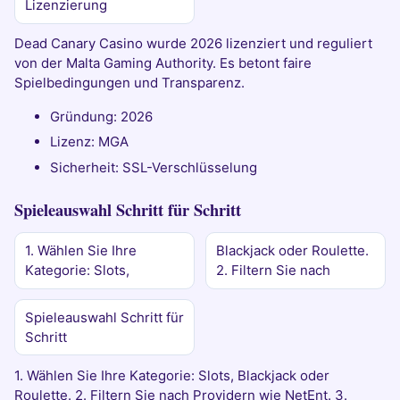
Lizenzierung
Dead Canary Casino wurde 2026 lizenziert und reguliert
von der Malta Gaming Authority. Es betont faire
Spielbedingungen und Transparenz.
Gründung: 2026
Lizenz: MGA
Sicherheit: SSL-Verschlüsselung
Spieleauswahl Schritt für Schritt
1. Wählen Sie Ihre
Blackjack oder Roulette.
Kategorie: Slots,
2. Filtern Sie nach
Spieleauswahl Schritt für
Schritt
1. Wählen Sie Ihre Kategorie: Slots, Blackjack oder
Roulette. 2. Filtern Sie nach Providern wie NetEnt. 3.