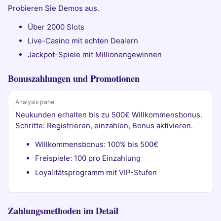
Probieren Sie Demos aus.
Über 2000 Slots
Live-Casino mit echten Dealern
Jackpot-Spiele mit Millionengewinnen
Bonuszahlungen und Promotionen
Analysis panel
Neukunden erhalten bis zu 500€ Willkommensbonus.
Schritte: Registrieren, einzahlen, Bonus aktivieren.
Willkommensbonus: 100% bis 500€
Freispiele: 100 pro Einzahlung
Loyalitätsprogramm mit VIP-Stufen
Zahlungsmethoden im Detail