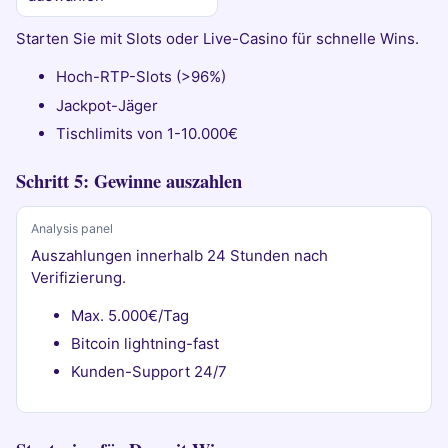
Starten Sie mit Slots oder Live-Casino für schnelle Wins.
Hoch-RTP-Slots (>96%)
Jackpot-Jäger
Tischlimits von 1-10.000€
Schritt 5: Gewinne auszahlen
Analysis panel
Auszahlungen innerhalb 24 Stunden nach
Verifizierung.
Max. 5.000€/Tag
Bitcoin lightning-fast
Kunden-Support 24/7