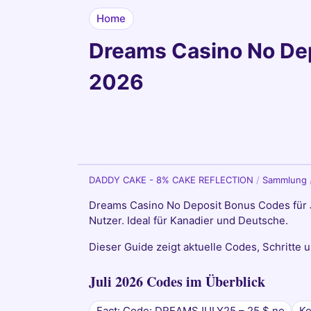
Home
Dreams Casino No Dep
2026
DADDY CAKE - 8% CAKE REFLECTION
/
Sammlung
Dreams Casino No Deposit Bonus Codes für Ju
Nutzer. Ideal für Kanadier und Deutsche.
Dieser Guide zeigt aktuelle Codes, Schritte 
Juli 2026 Codes im Überblick
Fact: Code: DREAMSJULY25 – 25 $ no
Ke