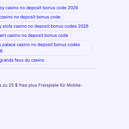
by casino no deposit bonus code 2026
i casino no deposit bonus code
y slots casino no deposit bonus codes 2026
tant casino no deposit bonus code
s palace casino no deposit bonus codes
26
 grands feux du casino
zu 25 $ free plus Freispiele für Mobile-