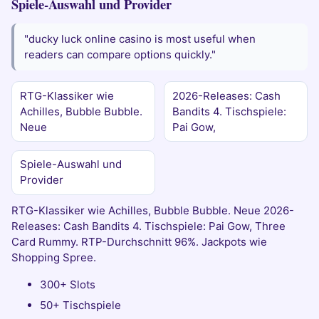
Spiele-Auswahl und Provider
"ducky luck online casino is most useful when
readers can compare options quickly."
RTG-Klassiker wie
2026-Releases: Cash
Achilles, Bubble Bubble.
Bandits 4. Tischspiele:
Neue
Pai Gow,
Spiele-Auswahl und
Provider
RTG-Klassiker wie Achilles, Bubble Bubble. Neue 2026-
Releases: Cash Bandits 4. Tischspiele: Pai Gow, Three
Card Rummy. RTP-Durchschnitt 96%. Jackpots wie
Shopping Spree.
300+ Slots
50+ Tischspiele