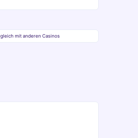
gleich mit anderen Casinos