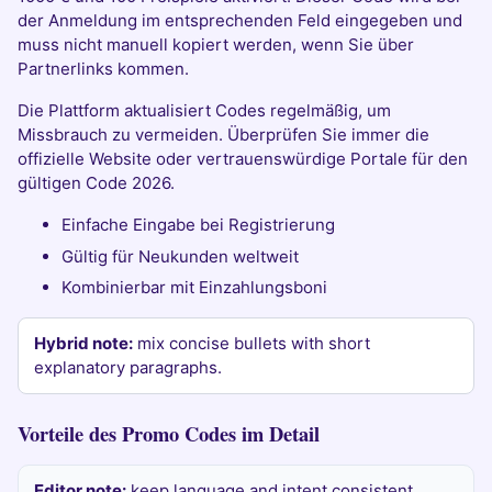
der Anmeldung im entsprechenden Feld eingegeben und
muss nicht manuell kopiert werden, wenn Sie über
Partnerlinks kommen.
Die Plattform aktualisiert Codes regelmäßig, um
Missbrauch zu vermeiden. Überprüfen Sie immer die
offizielle Website oder vertrauenswürdige Portale für den
gültigen Code 2026.
Einfache Eingabe bei Registrierung
Gültig für Neukunden weltweit
Kombinierbar mit Einzahlungsboni
Hybrid note:
mix concise bullets with short
explanatory paragraphs.
Vorteile des Promo Codes im Detail
Editor note:
keep language and intent consistent