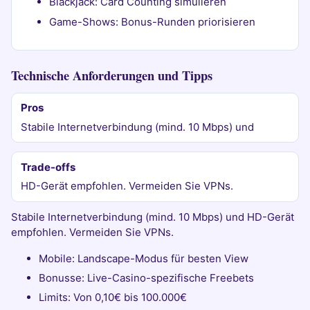
Blackjack: Card Counting simulieren
Game-Shows: Bonus-Runden priorisieren
Technische Anforderungen und Tipps
Pros
Stabile Internetverbindung (mind. 10 Mbps) und
Trade-offs
HD-Gerät empfohlen. Vermeiden Sie VPNs.
Stabile Internetverbindung (mind. 10 Mbps) und HD-Gerät
empfohlen. Vermeiden Sie VPNs.
Mobile: Landscape-Modus für besten View
Bonusse: Live-Casino-spezifische Freebets
Limits: Von 0,10€ bis 100.000€