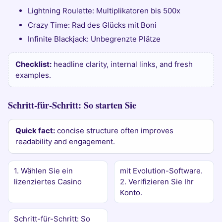
Lightning Roulette: Multiplikatoren bis 500x
Crazy Time: Rad des Glücks mit Boni
Infinite Blackjack: Unbegrenzte Plätze
Checklist:
headline clarity, internal links, and fresh
examples.
Schritt-für-Schritt: So starten Sie
Quick fact:
concise structure often improves
readability and engagement.
1. Wählen Sie ein
mit Evolution-Software.
lizenziertes Casino
2. Verifizieren Sie Ihr
Konto.
Schritt-für-Schritt: So