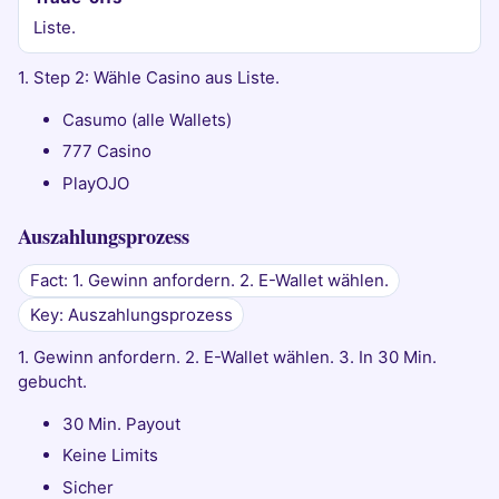
Liste.
1. Step 2: Wähle Casino aus Liste.
Casumo (alle Wallets)
777 Casino
PlayOJO
Auszahlungsprozess
Fact: 1. Gewinn anfordern. 2. E-Wallet wählen.
Key: Auszahlungsprozess
1. Gewinn anfordern. 2. E-Wallet wählen. 3. In 30 Min.
gebucht.
30 Min. Payout
Keine Limits
Sicher