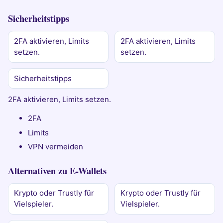
Sicherheitstipps
2FA aktivieren, Limits
2FA aktivieren, Limits
setzen.
setzen.
Sicherheitstipps
2FA aktivieren, Limits setzen.
2FA
Limits
VPN vermeiden
Alternativen zu E-Wallets
Krypto oder Trustly für
Krypto oder Trustly für
Vielspieler.
Vielspieler.