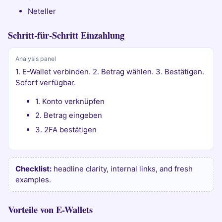
Neteller
Schritt-für-Schritt Einzahlung
Analysis panel
1. E-Wallet verbinden. 2. Betrag wählen. 3. Bestätigen.
Sofort verfügbar.
1. Konto verknüpfen
2. Betrag eingeben
3. 2FA bestätigen
Checklist:
headline clarity, internal links, and fresh
examples.
Vorteile von E-Wallets