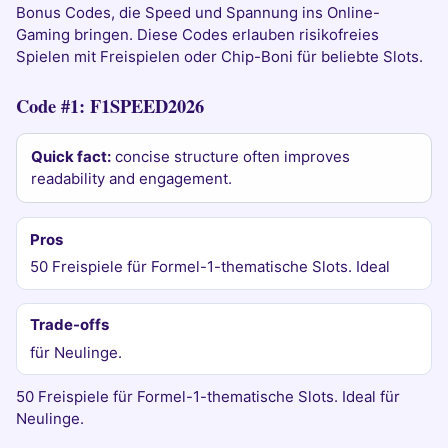
Bonus Codes, die Speed und Spannung ins Online-
Gaming bringen. Diese Codes erlauben risikofreies
Spielen mit Freispielen oder Chip-Boni für beliebte Slots.
Code #1: F1SPEED2026
Quick fact:
concise structure often improves
readability and engagement.
Pros
50 Freispiele für Formel-1-thematische Slots. Ideal
Trade-offs
für Neulinge.
50 Freispiele für Formel-1-thematische Slots. Ideal für
Neulinge.