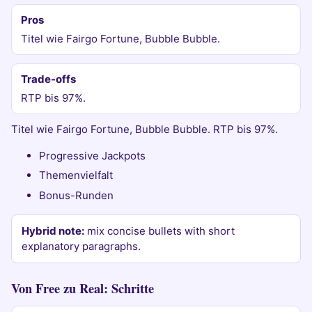
Pros
Titel wie Fairgo Fortune, Bubble Bubble.
Trade-offs
RTP bis 97%.
Titel wie Fairgo Fortune, Bubble Bubble. RTP bis 97%.
Progressive Jackpots
Themenvielfalt
Bonus-Runden
Hybrid note:
mix concise bullets with short
explanatory paragraphs.
Von Free zu Real: Schritte