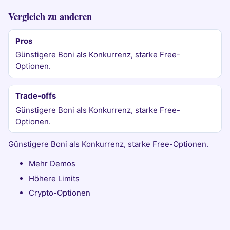
Vergleich zu anderen
Pros
Günstigere Boni als Konkurrenz, starke Free-
Optionen.
Trade-offs
Günstigere Boni als Konkurrenz, starke Free-
Optionen.
Günstigere Boni als Konkurrenz, starke Free-Optionen.
Mehr Demos
Höhere Limits
Crypto-Optionen